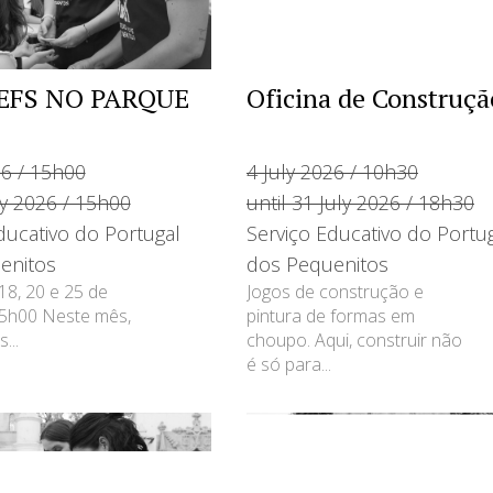
EFS NO PARQUE
Oficina de Construçã
26 / 15h00
4 July 2026 / 10h30
uly 2026 / 15h00
until 31 July 2026 / 18h30
ducativo do Portugal
Serviço Educativo do Portu
enitos
dos Pequenitos
18, 20 e 25 de
Jogos de construção e
15h00 Neste mês,
pintura de formas em
...
choupo. Aqui, construir não
é só para...