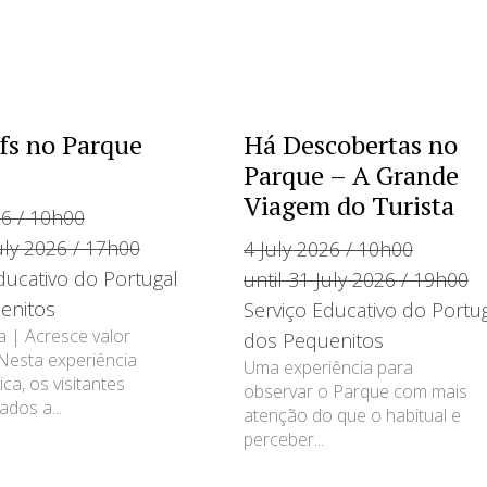
fs no Parque
Há Descobertas no
Parque – A Grande
Viagem do Turista
26 / 10h00
July 2026 / 17h00
4 July 2026 / 10h00
ducativo do Portugal
until 31 July 2026 / 19h00
enitos
Serviço Educativo do Portu
a | Acresce valor
dos Pequenitos
 Nesta experiência
Uma experiência para
ca, os visitantes
observar o Parque com mais
dos a...
atenção do que o habitual e
perceber...