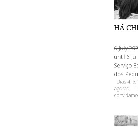
HÁ CH
6 July 20
until 6 J
Serviço E
dos Pequ
Dias 4, 6, 
agosto | 
convidamos