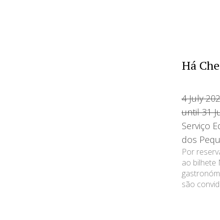
Há Che
4 July 20
until 31 
Serviço E
dos Pequ
Por reserv
ao bilhete
gastronómi
são convida