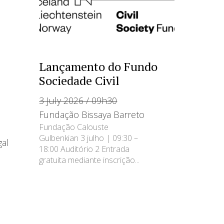
Lançamento do Fundo
Sociedade Civil
3 July 2026 / 09h30
Fundação Bissaya Barreto
Fundação Calouste
Gulbenkian 3 julho | 09:30 –
gal
18:00 Auditório 2 Entrada
gratuita mediante inscrição...