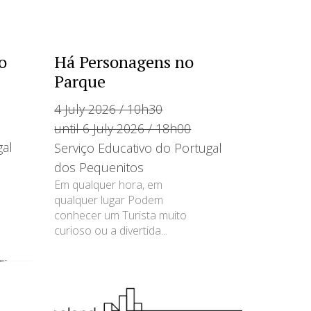
o
Há Personagens no
Parque
4 July 2026 / 10h30
until 6 July 2026 / 18h00
gal
Serviço Educativo do Portugal
dos Pequenitos
Em qualquer hora, em
qualquer lugar Podem
conhecer um Turista muito
curioso ou a divertida...