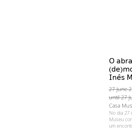
𝖮 𝖺𝖻𝗋𝖺
(𝖽𝖾)𝗆𝗈
𝖨𝗇𝖾̂𝗌 
27 June 2
until 27 
Casa Mus
No dia 27 
Museu con
um encontr