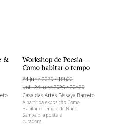
e &
Workshop de Poesia –
Como habitar o tempo
24 June 2026 / 18h00
until 24 June 2026 / 20h00
reto
Casa das Artes Bissaya Barreto
A partir da exposição Como
Habitar o Tempo, de Nuno
Sampaio, a poeta e
curadora...