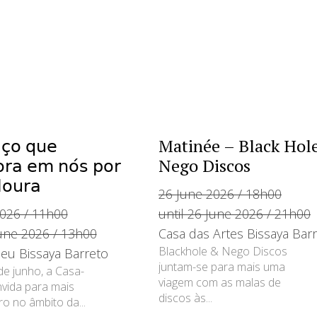
𝖼̧𝗈 𝗊𝗎𝖾
Matinée – Black Hol
𝗋𝖺 𝖾𝗆 𝗇𝗈́𝗌 𝗉𝗈𝗋
Nego Discos
𝗈𝗎𝗋𝖺
26 June 2026 / 18h00
026 / 11h00
until 26 June 2026 / 21h00
June 2026 / 13h00
Casa das Artes Bissaya Bar
Blackhole & Nego Discos
eu Bissaya Barreto
juntam-se para mais uma
de junho, a Casa-
viagem com as malas de
vida para mais
discos às...
o no âmbito da...