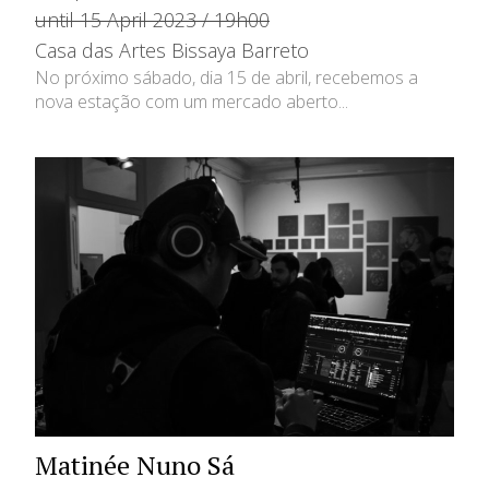
until 15 April 2023 / 19h00
Casa das Artes Bissaya Barreto
No próximo sábado, dia 15 de abril, recebemos a
nova estação com um mercado aberto...
Matinée Nuno Sá