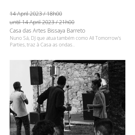
14 April 2023 / 18h00
until 14 April 2023 / 21h00
Casa das Artes Bissaya Barreto
Nuno Sá, DJ que atua também como All Tomorrow’s
Parties, traz à Casa as ondas...