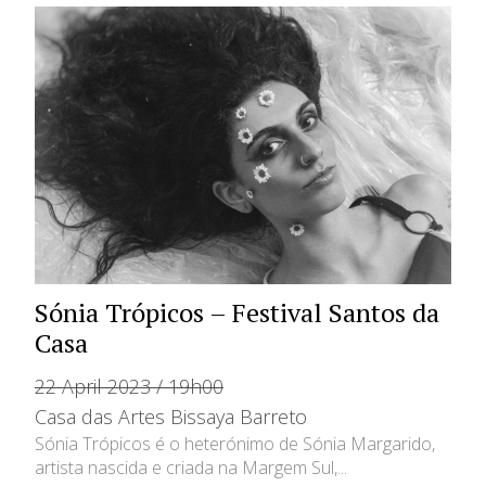
Sónia Trópicos – Festival Santos da
Casa
22 April 2023 / 19h00
Casa das Artes Bissaya Barreto
Sónia Trópicos é o heterónimo de Sónia Margarido,
artista nascida e criada na Margem Sul,...