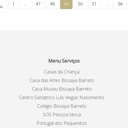
1
…
47
48
49
50
51
…
94
us
Menu Serviços
Casas da Criança
Casa das Artes Bissaya Barreto
Casa Museu Bissaya Barreto
Centro Geriátrico Luís Viegas Nascimento
Colégio Bissaya Barreto
SOS Pessoa Idosa
Portugal dos Pequenitos