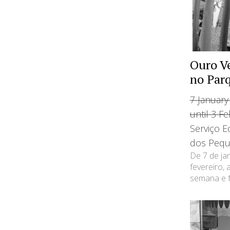
Ouro Ve
no Par
7 January
until 3 F
Serviço E
dos Pequ
De 7 de ja
fevereiro, 
semana e fe