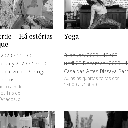
rde – Há estórias
Yoga
que
3 January 2023 / 18h00
 2023 / 11h30
until 20 December 2023 / 
ebruary 2023 / 15h00
Casa das Artes Bissaya Bar
ducativo do Portugal
Aulas às quartas-feiras das
enitos
18h00 às 19h30
neiro a 3 de
aos fins de
riados, o...