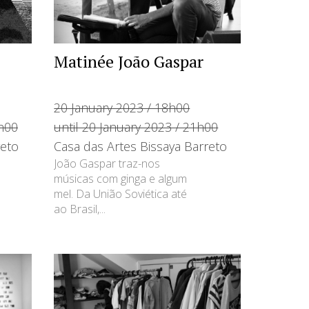
Matinée João Gaspar
20 January 2023 / 18h00
9h00
until 20 January 2023 / 21h00
reto
Casa das Artes Bissaya Barreto
João Gaspar traz-nos
músicas com ginga e algum
mel. Da União Soviética até
ao Brasil,...