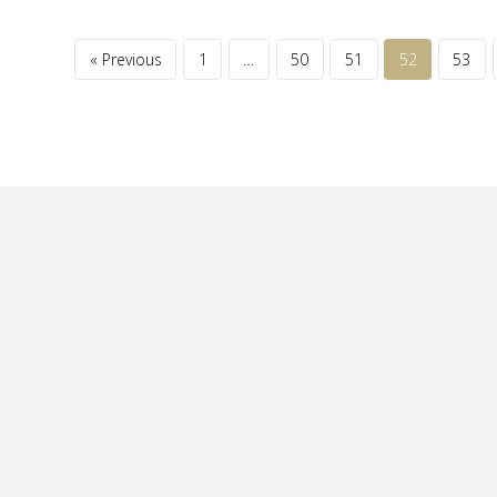
« Previous
1
…
50
51
52
53