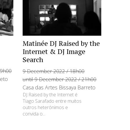
Matinée DJ Raised by the
Internet & DJ Image
Search
19h00
9 December 2022 / 18h00
reto
until 9 December 2022 / 21h00
Casa das Artes Bissaya Barreto
DJ Raised by the Internet é
Tiago Sarafado entre muitos
outros heterónimos e
convida o...