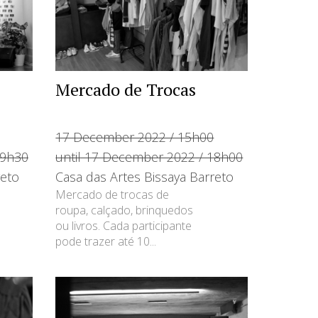
Mercado de Trocas
17 December 2022 / 15h00
19h30
until 17 December 2022 / 18h00
reto
Casa das Artes Bissaya Barreto
Mercado de trocas de
roupa, calçado, brinquedos
ou livros. Cada participante
pode trazer até 10...