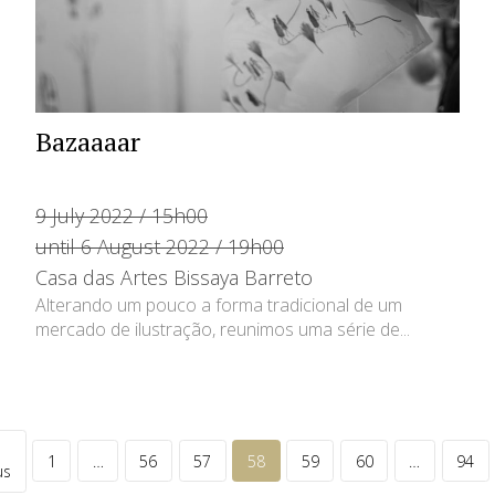
Bazaaaar
9 July 2022 / 15h00
until 6 August 2022 / 19h00
Casa das Artes Bissaya Barreto
Alterando um pouco a forma tradicional de um
mercado de ilustração, reunimos uma série de...
1
…
56
57
58
59
60
…
94
us