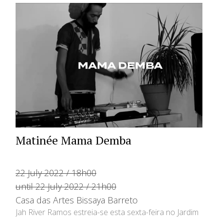
Matinée Mama Demba
22 July 2022 / 18h00
until 22 July 2022 / 21h00
Casa das Artes Bissaya Barreto
Jah River Ramos estreia-se esta sexta-feira no Jardim