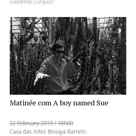
Gaziantep (Turquia)".
Matinée com A boy named Sue
22 February 2019 / 18h00
Casa das Artes Bissaya Barreto