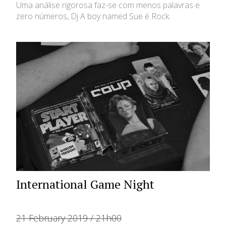
Uma análise rigorosa faz-se com menos palavras e
zero números, Dj A boy named Sue é Rock.
International Game Night
21 February 2019 / 21h00