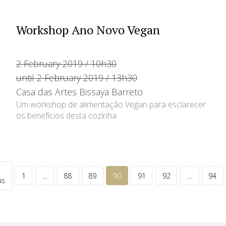
Workshop Ano Novo Vegan
2 February 2019 / 10h30
until 2 February 2019 / 13h30
Casa das Artes Bissaya Barreto
Um workshop de alimentação Vegan para esclarecer
os benefícios desta cozinha
1
…
88
89
90
91
92
…
94
us