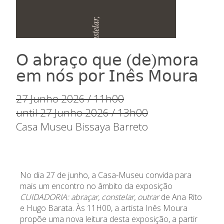
𝖮 𝖺𝖻𝗋𝖺𝖼̧𝗈 𝗊𝗎𝖾 (𝖽𝖾)𝗆𝗈𝗋𝖺
𝖾𝗆 𝗇𝗈́𝗌 𝗉𝗈𝗋 𝖨𝗇𝖾̂𝗌 𝖬𝗈𝗎𝗋𝖺
27 Junho 2026 / 11h00
until 27 Junho 2026 / 13h00
Casa Museu Bissaya Barreto
No dia 27 de junho, a Casa-Museu convida para
mais um encontro no âmbito da exposição
CUIDADORIA: abraçar, constelar, outrar
de Ana Rito
e Hugo Barata. Às 11H00, a artista Inês Moura
propõe uma nova leitura desta exposição, a partir