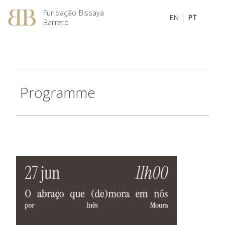
Fundação Bissaya
|
EN
PT
Barreto
Programme