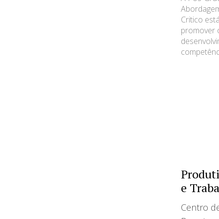
Abordagem
Critico est
promover 
desenvolv
competênci
Produt
e Trab
Centro d