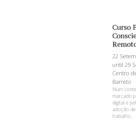
Curso 
Consci
Remot
22 Setem
until 29 
Centro d
Barreto
Num contex
marcado p
digital e p
adoção de
trabalho...