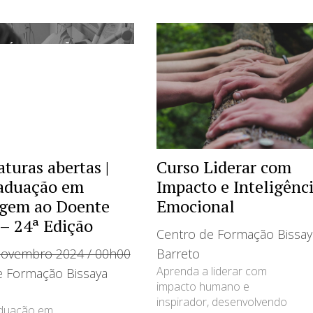
turas abertas |
Curso Liderar com
aduação em
Impacto e Inteligênc
gem ao Doente
Emocional
 – 24ª Edição
Centro de Formação Bissay
 Novembro 2024 / 00h00
Barreto
Aprenda a liderar com
e Formação Bissaya
impacto humano e
inspirador, desenvolvendo
duação em