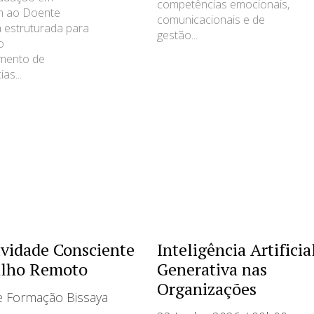
competências emocionais,
 ao Doente
comunicacionais e de
á estruturada para
gestão...
o
imento de
as...
ividade Consciente
Inteligência Artificia
alho Remoto
Generativa nas
Organizações
e Formação Bissaya