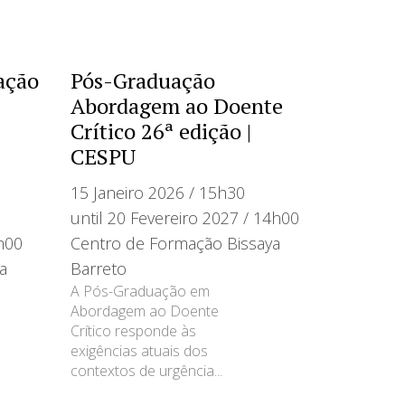
ação
Pós-Graduação
Abordagem ao Doente
Crítico 26ª edição |
CESPU
15 Janeiro 2026 / 15h30
until 20 Fevereiro 2027 / 14h00
h00
Centro de Formação Bissaya
a
Barreto
A Pós-Graduação em
Abordagem ao Doente
Crítico responde às
exigências atuais dos
contextos de urgência...