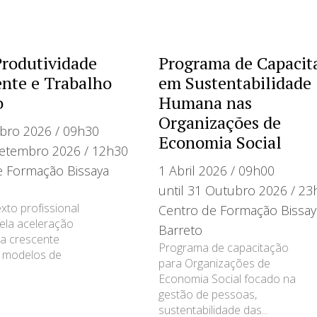
Produtividade
Programa de Capacit
ente e Trabalho
em Sustentabilidade
o
Humana nas
Organizações de
bro 2026 / 09h30
Economia Social
Setembro 2026 / 12h30
e Formação Bissaya
1 Abril 2026 / 09h00
until 31 Outubro 2026 / 23
to profissional
Centro de Formação Bissay
ela aceleração
Barreto
ela crescente
Programa de capacitação
 modelos de
para Organizações de
Economia Social focado na
gestão de pessoas,
sustentabilidade das...