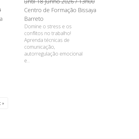
until 18 Junho 2026 / 13h00
0
Centro de Formação Bissaya
a
Barreto
Domine o stress e os
conflitos no trabalho!
Aprenda técnicas de
comunicação,
autorregulação emocional
e...
 »