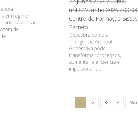
22 Junho 2026 / 00h00
 apoia
until 29 Junho 2026 / 00h0
ais em regime
Centro de Formação Bissay
híbrido a adotar
Barreto
agem de
Descubra como a
de...
Inteligência Artificial
Generativa pode
transformar processos,
aumentar a eficiência e
impulsionar a...
1
2
3
4
Next