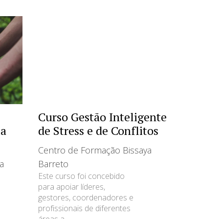
Curso Gestão Inteligente
ia
de Stress e de Conflitos
Centro de Formação Bissaya
a
Barreto
Este curso foi concebido
para apoiar líderes,
gestores, coordenadores e
profissionais de diferentes