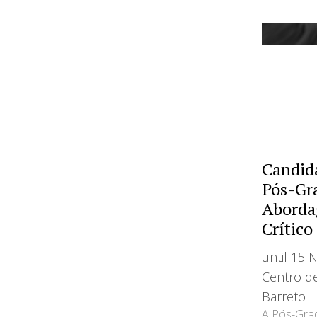
Candida
Pós-Gr
Aborda
Crítico
until 15
Centro d
Barreto
A Pós-Gra