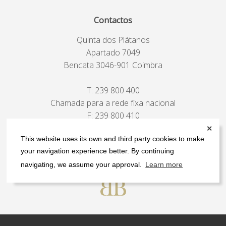
Contactos
Quinta dos Plátanos
Apartado 7049
Bencata 3046-901 Coimbra
T:
239 800 400
Chamada para a rede fixa nacional
F: 239 800 410
Chamada para a rede fixa nacional
✕
This website uses its own and third party cookies to make
E:
fbb@fbb.pt
your navigation experience better. By continuing
ver mapa
navigating, we assume your approval.
Learn more