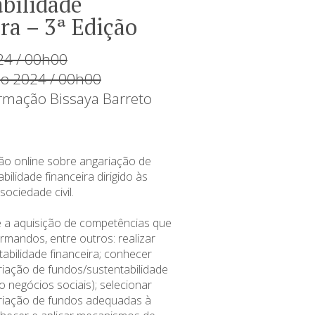
bilidade
ra – 3ª Edição
24 / 00h00
ço 2024 / 00h00
rmação Bissaya Barreto
o online sobre angariação de
bilidade financeira dirigido às
ociedade civil.
 a aquisição de competências que
rmandos, entre outros: realizar
abilidade financeira; conhecer
riação de fundos/sustentabilidade
do negócios sociais); selecionar
riação de fundos adequadas à