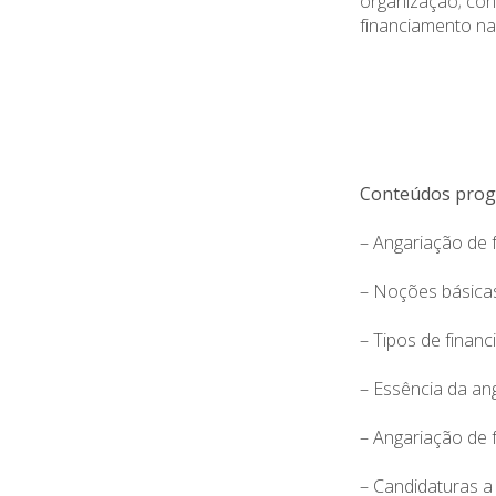
organização; con
financiamento nac
Conteúdos prog
– Angariação de 
– Noções básica
– Tipos de finan
– Essência da an
– Angariação de 
– Candidaturas a