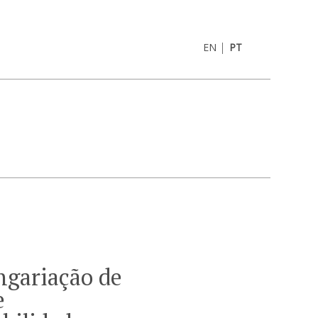
|
EN
PT
ngariação de
e