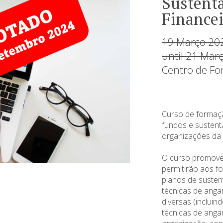
Sustenta
Financei
19 Março 20
until 21 Mar
Centro de Fo
Curso de formaçã
fundos e sustenta
organizações da s
O curso promove
permitirão aos fo
planos de sustent
técnicas de anga
diversas (incluin
técnicas de anga