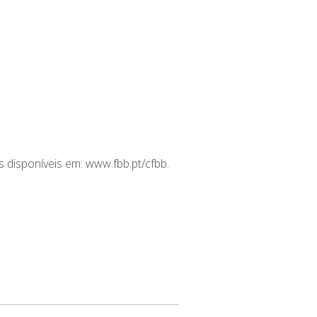
 disponíveis em:
www.fbb.pt/cfbb
.