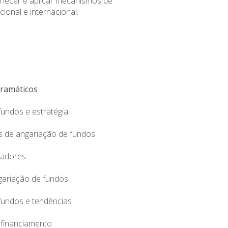
hecer e aplicar mecanismos de
ional e internacional.
ramáticos
fundos e estratégia
s de angariação de fundos
ciadores
gariação de fundos
fundos e tendências
 financiamento