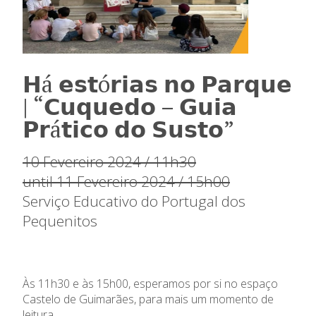
𝗛á 𝗲𝘀𝘁ó𝗿𝗶𝗮𝘀 𝗻𝗼 𝗣𝗮𝗿𝗾𝘂𝗲
| “𝗖𝘂𝗾𝘂𝗲𝗱𝗼 – 𝗚𝘂𝗶𝗮
𝗣𝗿á𝘁𝗶𝗰𝗼 𝗱𝗼 𝗦𝘂𝘀𝘁𝗼”
10 Fevereiro 2024 / 11h30
until 11 Fevereiro 2024 / 15h00
Serviço Educativo do Portugal dos
Pequenitos
Às 11h30 e às 15h00, esperamos por si no espaço
Castelo de Guimarães, para mais um momento de
leitura.