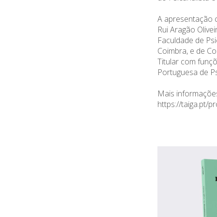
A apresentação 
Rui Aragão Olivei
Faculdade de Psi
Coimbra, e de C
Titular com funç
Portuguesa de Ps
Mais informações
https://taiga.pt/p