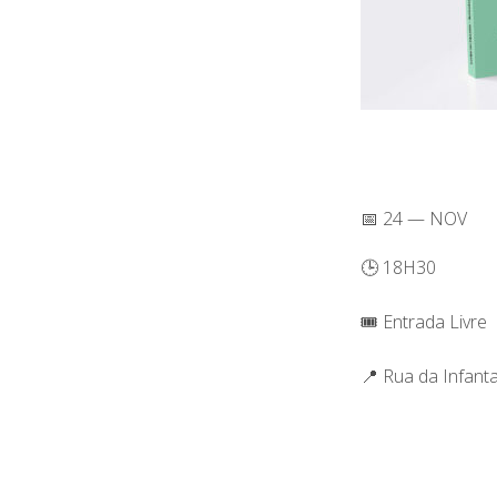
📅 24 — NOV
🕒 18H30
🎟️ Entrada Livre
📍 Rua da Infant