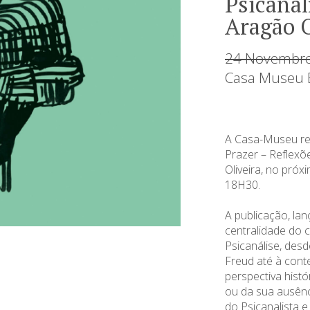
Psicanal
Aragão O
24 Novembro
Casa Museu B
A Casa-Museu re
Prazer – Reflexõe
Oliveira, no próx
18H30.
A publicação, lan
centralidade do 
Psicanálise, des
Freud até à con
perspectiva histó
ou da sua ausênc
do Psicanalista e