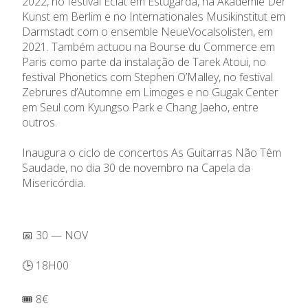
2022, no festival Éclat em Estugarda, na Akademie Der
Kunst em Berlim e no Internationales Musikinstitut em
Darmstadt com o ensemble NeueVocalsolisten, em
2021. Também actuou na Bourse du Commerce em
Paris como parte da instalação de Tarek Atoui, no
festival Phonetics com Stephen O’Malley, no festival
Zebrures d’Automne em Limoges e no Gugak Center
em Seul com Kyungso Park e Chang Jaeho, entre
outros.
Inaugura o ciclo de concertos As Guitarras Não Têm
Saudade, no dia 30 de novembro na Capela da
Misericórdia.
📅 30 — NOV
🕒 18H00
🎟️ 8€