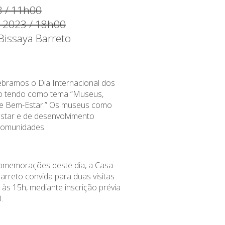
3 / 11h00
o 2023 / 18h00
issaya Barreto
ebramos o Dia Internacional dos
o tendo como tema “Museus,
 e Bem-Estar.” Os museus como
star e de desenvolvimento
comunidades.
omemorações deste dia, a Casa-
rreto convida para duas visitas
 às 15h, mediante inscrição prévia
.