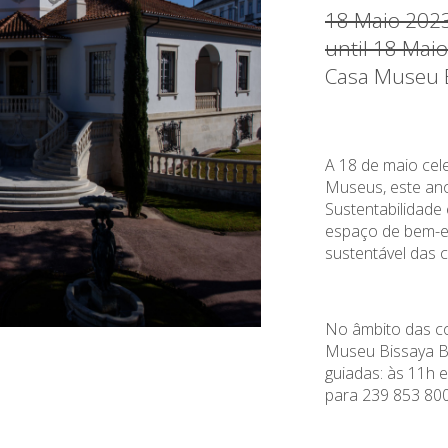
18 Maio 202
until 18 Mai
Casa Museu B
A 18 de maio cel
Museus, este an
Sustentabilidade
espaço de bem-e
sustentável das 
No âmbito das c
Museu Bissaya Ba
guiadas: às 11h e
para 239 853 800