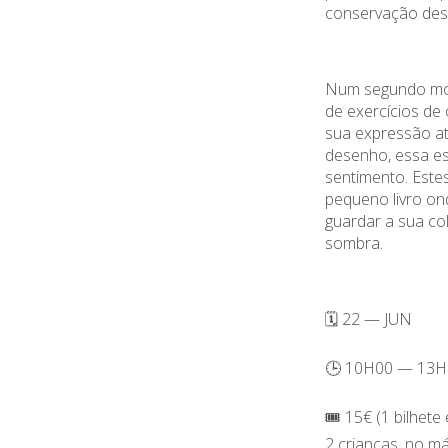
conservação des
Num segundo mo
de exercícios de
sua expressão at
desenho, essa es
sentimento. Este
pequeno livro on
guardar a sua co
sombra.
🗓️ 22 — JUN
🕒 10H00 — 13H
🎟️ 15€ (1 bilhete
2 crianças, no m