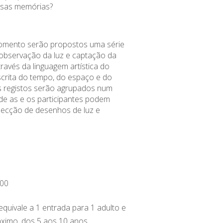
sas memórias?
mento serão propostos uma série
 observação da luz e captação da
ravés da linguagem artística do
crita do tempo, do espaço e do
s registos serão agrupados num
de as e os participantes podem
lecção de desenhos de luz e
00
 equivale a 1 entrada para 1 adulto e
áximo, dos 5 aos 10 anos.