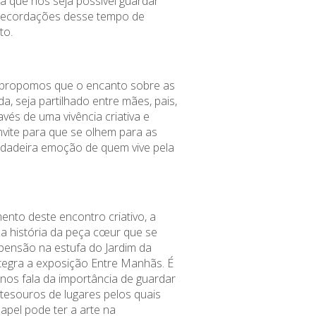
a que nos seja possível guardar
recordações desse tempo de
to.
 propomos que o encanto sobre as
da, seja partilhado entre mães, pais,
través de uma vivência criativa e
nvite para que se olhem para as
rdadeira emoção de quem vive pela
nto deste encontro criativo, a
ar a história da peça cœur que se
ensão na estufa do Jardim da
egra a exposição Entre Manhãs. É
 nos fala da importância de guardar
esouros de lugares pelos quais
pel pode ter a arte na