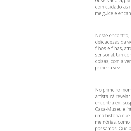
observadora, par
com cuidado as 
meiguice e encan
Neste encontro,
delicadezas da vi
filhos e filhas, a
sensorial. Um co
coisas, com a ve
primeira vez.
No primeiro mome
artista irá revel
encontra em susp
Casa-Museu e int
uma história que
memórias, como t
passámos. Que pa