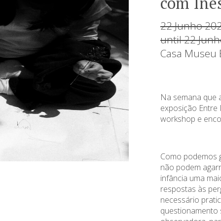
com Inê
22 Junho 20
until 22 Jun
Casa Museu B
Na semana que a
exposição Entre
workshop e encont
Como podemos gu
não podem agarr
infância uma maio
respostas às per
necessário pratic
questionamento 