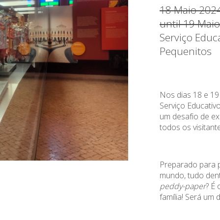
18 Maio 202
until 19 Mai
Serviço Educ
Pequenitos
Nos dias 18 e 19
Serviço Educativ
um desafio de ex
todos os visitant
Preparado para p
mundo, tudo den
peddy-paper
? É 
família! Será um d