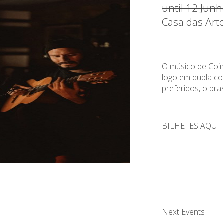
until 12 Jun
Casa das Art
O músico de Coim
logo em dupla c
preferidos, o bra
BILHETES AQUI
Next Events