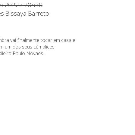
ho 2022 / 20h30
es Bissaya Barreto
bra vai finalmente tocar em casa e
om um dos seus cúmplices
sileiro Paulo Novaes.