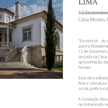
LIMA
12 Dezembro
Casa Museu B
“Escrevo-te… do q
autora Madalena 
12 de Dezembro, 
lançada na Casa
apresentação da 
Novais.
Esta obra editad
Arte e Literatura 
social, política e
A Fundação Bissay
reconhecendo-se 