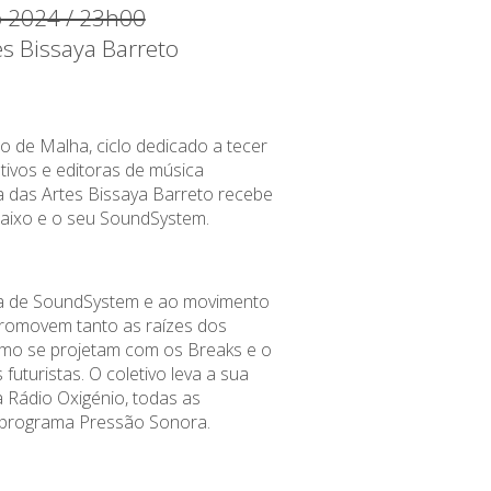
ho 2024 / 23h00
es Bissaya Barreto
o de Malha, ciclo dedicado a tecer
tivos e editoras de música
sa das Artes Bissaya Barreto recebe
Baixo e o seu SoundSystem.
ra de SoundSystem e ao movimento
romovem tanto as raízes dos
omo se projetam com os Breaks e o
futuristas. O coletivo leva a sua
a Rádio Oxigénio, todas as
programa Pressão Sonora.