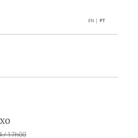
|
EN
PT
ixo
4 / 17h00