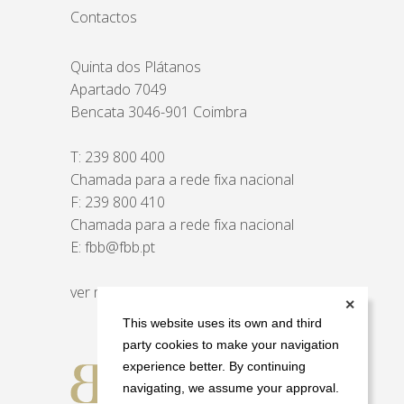
Contactos
Quinta dos Plátanos
Apartado 7049
Bencata 3046-901 Coimbra
T:
239 800 400
Chamada para a rede fixa nacional
F: 239 800 410
Chamada para a rede fixa nacional
E:
fbb@fbb.pt
ver mapa
✕
This website uses its own and third
party cookies to make your navigation
experience better. By continuing
navigating, we assume your approval.