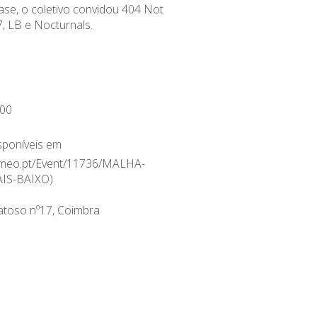
se, o coletivo convidou 404 Not
, LB e Nocturnals.
00
isponíveis em
et.meo.pt/Event/11736/MALHA-
IS-BAIXO
)
atoso nº17, Coimbra