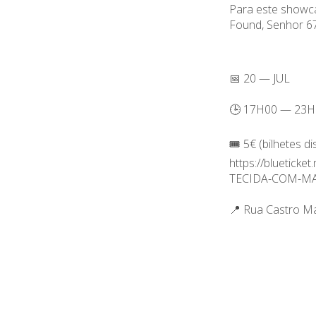
Para este showca
Found, Senhor 67
📅 20 — JUL
🕒 17H00 — 23H
🎟️ 5€ (bilhetes d
https://bluetick
TECIDA-COM-MA
📍 Rua Castro M