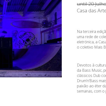
until 20 Jul
Casa das Art
Na terceira ediçã
uma rede de cole
eletrónica, a Ca
o coletivo Mais 
Devotos à cultu
da Bass Music, p
clássicos Dub c
Drum’n’Bass mais 
paixão ao éter d
semanas, com o 