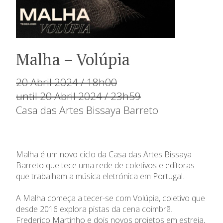
Malha – Volúpia
20 Abril 2024 / 18h00
until 20 Abril 2024 / 23h59
Casa das Artes Bissaya Barreto
Malha é um novo ciclo da Casa das Artes Bissaya
Barreto que tece uma rede de coletivos e editoras
que trabalham a música eletrónica em Portugal.
A Malha começa a tecer-se com Volúpia, coletivo que
desde 2016 explora pistas da cena coimbrã.
Frederico Martinho e dois novos projetos em estreia,