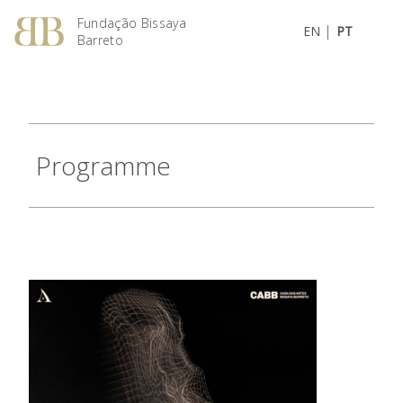
Fundação Bissaya
|
EN
PT
Barreto
Programme