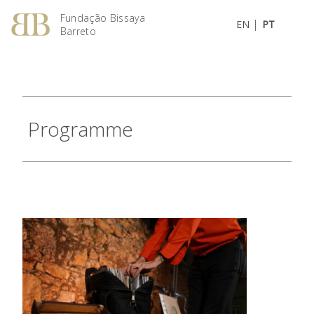
Fundação Bissaya
|
EN
PT
Barreto
Programme