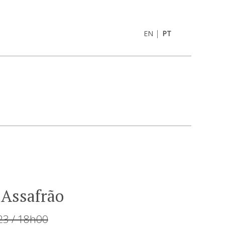
|
EN
PT
 Assafrão
23 / 18h00