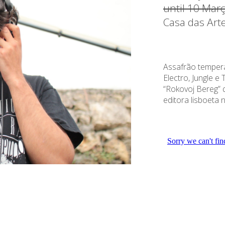
until 10 Mar
Casa das Art
Assafrão tempera
Electro, Jungle 
“Rokovoj Bereg” 
editora lisboeta