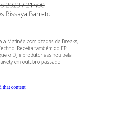
ço 2023 / 21h00
es Bissaya Barreto
 a Matinée com pitadas de Breaks,
e Techno. Receita também do EP
que o DJ e produtor assinou pela
 naivety em outubro passado.