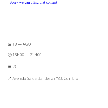
📅 18 — AGO
🕒 18H00 — 21H00
🎟️ 2€
📍 Avenida Sá da Bandeira nº83, Coimbra