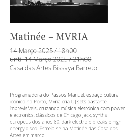
Matinée – MVRIA
14 Março 2025 / 18h00
until 14 Março 2025 / 21h00
Casa das Artes Bissaya Barreto
Programadora do Passos Manuel, espaço cultural
icónico no Porto, Mvria cria DJ sets bastante
imprevisíveis, cruzando música eletrónica com power
electronics, clássicos de Chicago Jack, synths
europeus dos anos 80, dark electro e breaks e high
energy disco. Estreia-se na Matinée das Casa das
Artes em março.