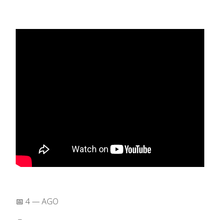
📅 4 — AGO