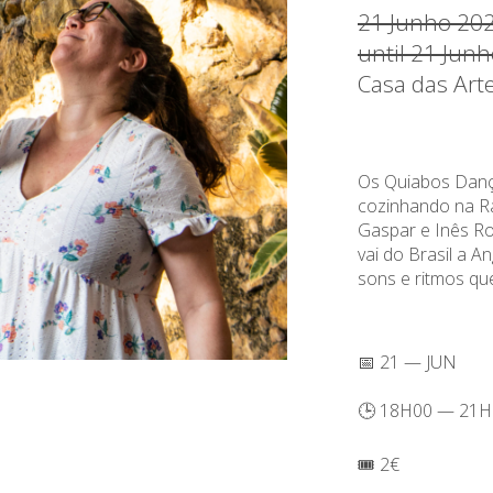
21 Junho 20
until 21 Jun
Casa das Art
Os Quiabos Danç
cozinhando na Rá
Gaspar e Inês R
vai do Brasil a A
sons e ritmos qu
📅 21 — JUN
🕒 18H00 — 21H
🎟️ 2€