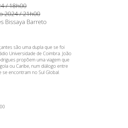
24 / 18h00
ho 2024 / 21h00
es Bissaya Barreto
antes são uma dupla que se foi
dio Universidade de Coimbra. João
odrigues propõem uma viagem que
ngola ou Caribe, num diálogo entre
e se encontram no Sul Global.
00