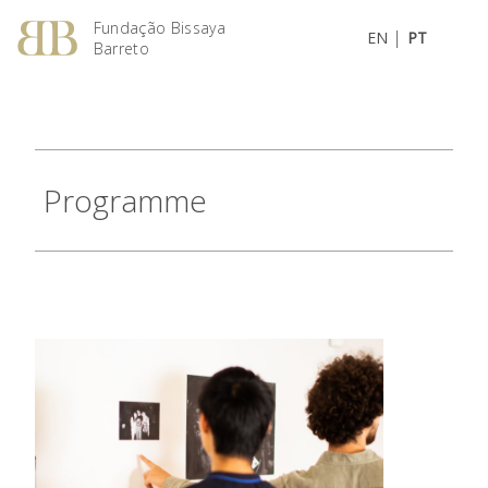
Fundação Bissaya
|
EN
PT
Barreto
Programme