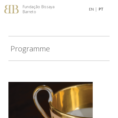
Fundação Bissaya
|
EN
PT
Barreto
Programme