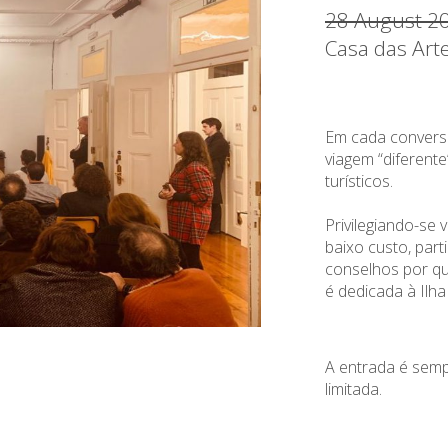
28 August 2
Casa das Art
Em cada convers
viagem “diferente”
turísticos.
Privilegiando-se 
baixo custo, part
conselhos por qu
é dedicada à Ilh
A entrada é semp
limitada.