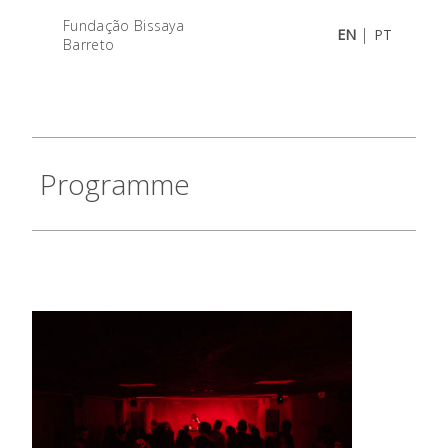
Fundação Bissaya
|
EN
PT
Barreto
Programme