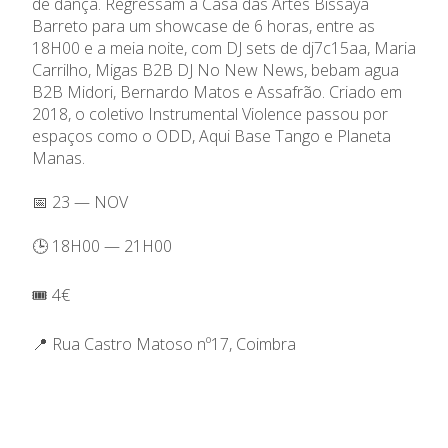
de dança. Regressam à Casa das Artes Bissaya
Barreto para um showcase de 6 horas, entre as
18H00 e a meia noite, com DJ sets de dj7c15aa, Maria
Carrilho, Migas B2B DJ No New News, bebam agua
B2B Midori, Bernardo Matos e Assafrão. Criado em
2018, o coletivo Instrumental Violence passou por
espaços como o ODD, Aqui Base Tango e Planeta
Manas.
📅 23 — NOV
🕒 18H00 — 21H00
🎟️ 4€
📍 Rua Castro Matoso nº17, Coimbra