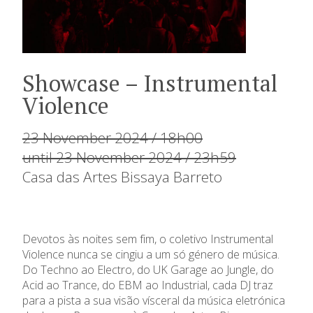
Showcase – Instrumental
Violence
23 November 2024 / 18h00
until 23 November 2024 / 23h59
Casa das Artes Bissaya Barreto
Devotos às noites sem fim, o coletivo Instrumental
Violence nunca se cingiu a um só género de música.
Do Techno ao Electro, do UK Garage ao Jungle, do
Acid ao Trance, do EBM ao Industrial, cada DJ traz
para a pista a sua visão vísceral da música eletrónica