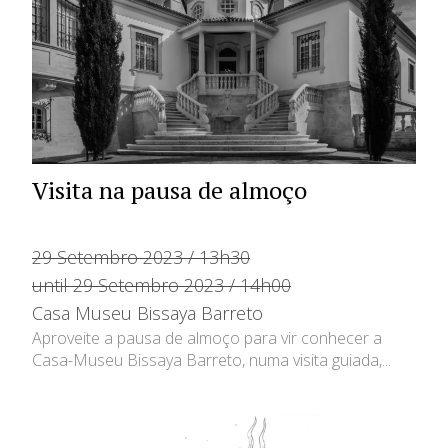
Visita na pausa de almoço
29 Setembro 2023 / 13h30
until 29 Setembro 2023 / 14h00
Casa Museu Bissaya Barreto
Aproveite a pausa de almoço para vir conhecer a
Casa-Museu Bissaya Barreto, numa visita guiada,...