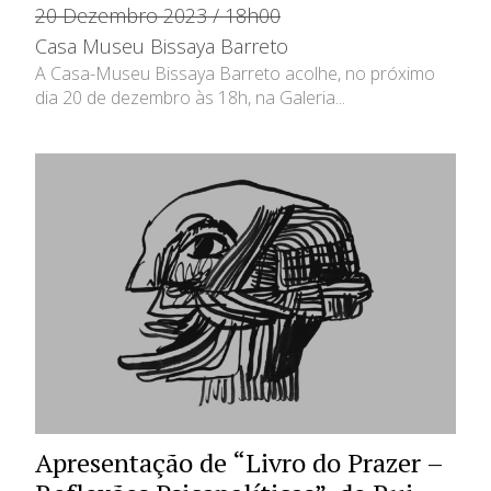
20 Dezembro 2023 / 18h00
Casa Museu Bissaya Barreto
A Casa-Museu Bissaya Barreto acolhe, no próximo
dia 20 de dezembro às 18h, na Galeria...
Apresentação de “Livro do Prazer –