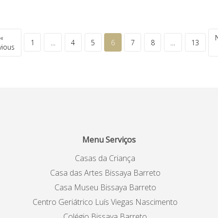
«
1
…
4
5
6
7
8
…
13
vious
Menu Serviços
Casas da Criança
Casa das Artes Bissaya Barreto
Casa Museu Bissaya Barreto
Centro Geriátrico Luís Viegas Nascimento
Colégio Bissaya Barreto