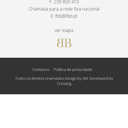
F: 239 800 410
Chamada para a rede fixa nacional
E:
fbb@fbb.pt
ver mapa
Contactos
Política de privacidade
Todos os direitos reservados Design by AM. Developed by
Crossing