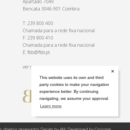
Apartado 7049
Bencata 3046-901 Coimbra
T:
239 800 400
Chamada para a rede fixa nacional
F: 239 800 410
Chamada para a rede fixa nacional
E:
fbb@fbb.pt
ver mapa
✕
This website uses its own and third
party cookies to make your navigation
experience better. By continuing
navigating, we assume your approval.
Learn more
s direitos reservados Design by AM. Developed by
Crossing