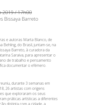
 2019 / 17h00
es Bissaya Barreto
ras
e autoras Marta Blanco, de
na
Behling
, do Brasil, juntam-se, na
issaya
Barreto, à curadora da
a
tarina Saraiva,
para apresentar o
 ano de trabalho e pensamento
ifica documentar o efémero.
reuniu, durante 3 semanas em
, 26 artistas com origens
ntes que exploraram os seus
ram práticas artísticas a diferentes
ão distinta com a cidade, a