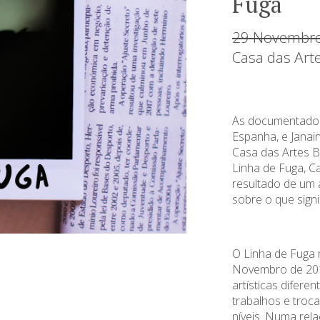
Fuga
29 Novembro
Casa das Art
As
documentado
Espanha, e
Janai
Casa das Artes
B
Linha de Fuga, C
resultado de um
sobre o que sign
O Linha de Fuga 
Novembro de 2018
artísticas difere
trabalhos e troca
níveis.
Numa relaç