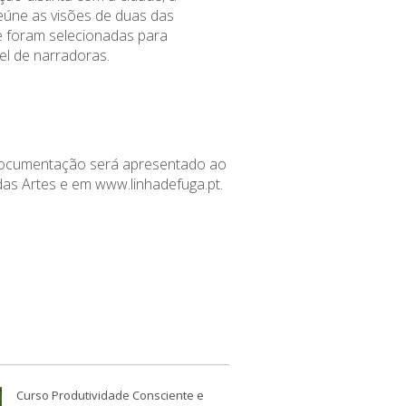
úne as visões de duas das
ue foram selecionadas para
el
de narradoras.
 documentação
será apresentado ao
das Artes e em
www.linhadefuga.pt
.
Curso Produtividade Consciente e