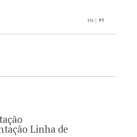
|
EN
PT
tação
tação Linha de