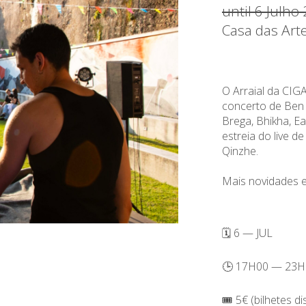
until 6 Julho
Casa das Art
O Arraial da CIG
concerto de Ben Y
Brega, Bhikha, E
estreia do live 
Qinzhe.
Mais novidades 
🗓️ 6 — JUL
🕒 17H00 — 23H
🎟️ 5€ (bilhetes d