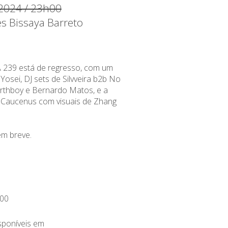
 2024 / 23h00
es Bissaya Barreto
A 239 está de regresso, com um
osei, DJ sets de Silvveira b2b No
arthboy e Bernardo Matos, e a
de Caucenus com visuais de Zhang
em breve.
00
isponíveis em