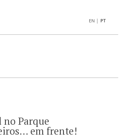
|
EN
PT
l no Parque
eiros… em frente!