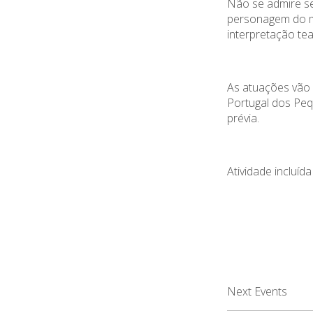
Não se admire se
personagem do m
interpretação tea
As atuações vão 
Portugal dos Peq
prévia.
Atividade incluíd
Next Events