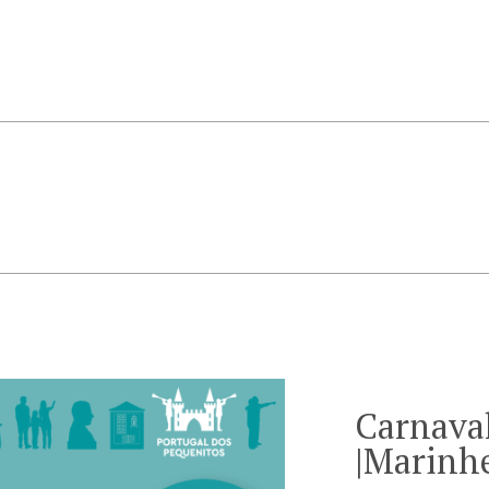
Carnava
|Marinh