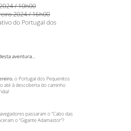
 2024 / 10h00
ereiro 2024 / 16h00
ativo do Portugal dos
desta aventura…
ereiro
, o Portugal dos Pequenitos
mpo até à descoberta do caminho
ndia!
avegadores passaram o “Cabo das
nceram o “Gigante Adamastor”?