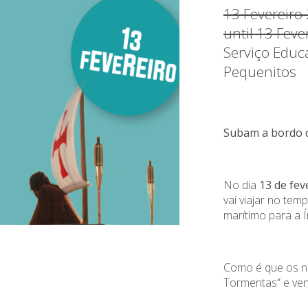
13 Fevereiro
until 13 Fev
Serviço Educ
Pequenitos
Subam a bordo 
No dia
13 de fev
vai viajar no te
marítimo para a Í
Como é que os n
Tormentas” e ve