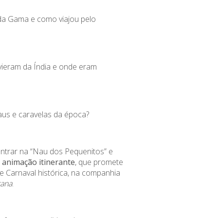
da Gama e como viajou pelo
vieram da Índia e onde eram
us e caravelas da época?
ntrar na “Nau dos Pequenitos” e
a
animação itinerante
, que promete
de Carnaval histórica, na companhia
tana
.