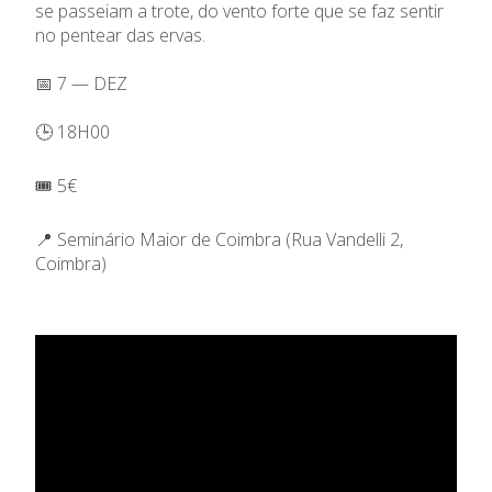
se passeiam a trote, do vento forte que se faz sentir
no pentear das ervas.
📅 7 — DEZ
🕒 18H00
🎟️ 5€
📍 Seminário Maior de Coimbra (Rua Vandelli 2,
Coimbra)