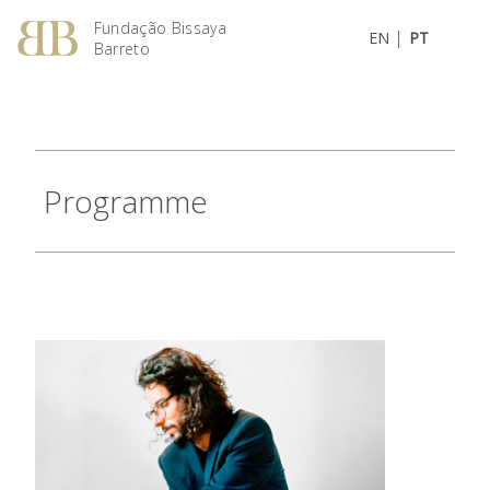
Fundação Bissaya
|
EN
PT
Barreto
Programme