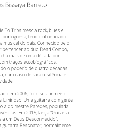
es Bissaya Barreto
 de Tó Trips mescla rock, blues e
l portuguesa, tendo influenciado
a musical do país. Conhecido pelo
or pertencer ao duo Dead Combo,
a há mais de uma década por
 com traços autobiográficos,
do o poderio de quatro décadas
ra, num caso de rara resiliência e
vidade.
itado em 2006, foi o seu primeiro
 e luminoso. Uma guitarra com gente
omo a do mestre Paredes, populada
vências. Em 2015, lança “Guitarra
 a um Deus Desconhecido”,
 guitarra Resonator, normalmente