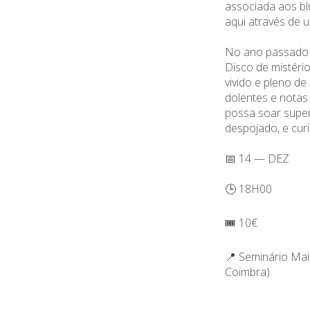
associada aos bl
aqui através de 
No ano passado e
Disco de mistério
vivido e pleno de
dolentes e notas
possa soar superf
despojado, e cur
📅 14 — DEZ
🕒 18H00
🎟️ 10€
📍 Seminário Mai
Coimbra)