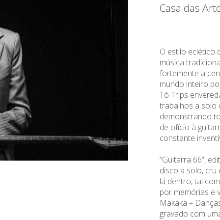
Casa das Art
O estilo eclético
música tradiciona
fortemente a cen
mundo inteiro p
Tó Trips envered
trabalhos a solo
demonstrando to
de ofício à guitar
constante inventi
“Guitarra 66”, ed
disco a solo, cru
lá dentro, tal c
por memórias e vi
Makaka – Danças
gravado com uma