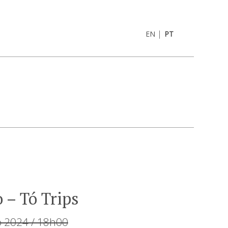
|
EN
PT
 – Tó Trips
 2024 / 18h00