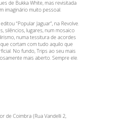
ues de Bukka White, mas revisitada
um imaginário muito pessoal.
ditou “Popular Jaguar”, na Revolve.
s, silêncios, lugares, num mosaico
 lirismo, numa tessitura de acordes
 que cortam com tudo aquilo que
icial. No fundo, Trips ao seu mais
iosamente mais aberto. Sempre ele.
or de Coimbra (Rua Vandelli 2,