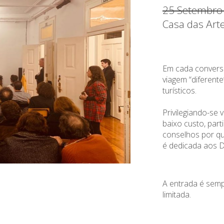
25 Setembro
Casa das Art
Em cada convers
viagem “diferente”
turísticos.
Privilegiando-se 
baixo custo, part
conselhos por qu
é dedicada aos D
A entrada é semp
limitada.