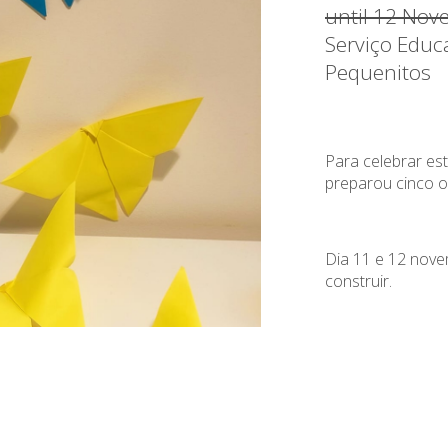
until 12 Nov
Serviço Educ
Pequenitos
Para celebrar est
preparou cinco or
Dia 11 e 12 nov
construir.