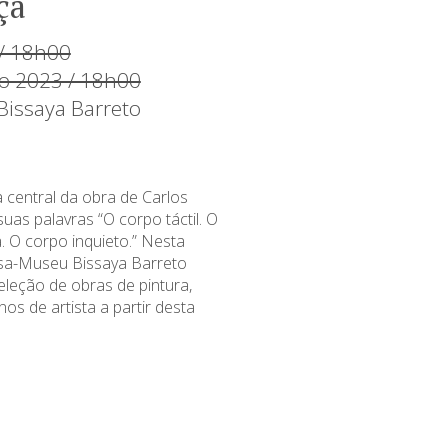
ça
/ 18h00
ho 2023 / 18h00
issaya Barreto
 central da obra de Carlos
as palavras “O corpo táctil. O
. O corpo inquieto.” Nesta
sa-Museu Bissaya Barreto
leção de obras de pintura,
s de artista a partir desta