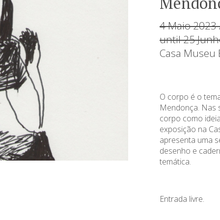
Mendon
4 Maio 2023 
until 25 Jun
Casa Museu B
O corpo é o tema
Mendonça. Nas su
corpo como ideia
exposição na Ca
apresenta uma se
desenho e caderno
temática.
Entrada livre.