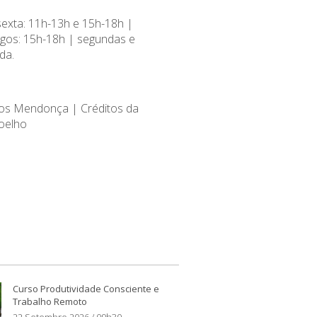
sexta: 11h-13h e 15h-18h |
gos: 15h-18h | segundas e
da.
os Mendonça | Créditos da
oelho
Curso Produtividade Consciente e
Trabalho Remoto
22 Setembro 2026 / 09h30