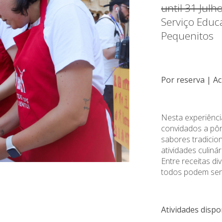
until 31 Jul
Serviço Educ
Pequenitos
Por reserva | Ac
Nesta experiênci
convidados a pô
sabores tradicio
atividades culiná
Entre receitas di
todos podem sent
Atividades dispo