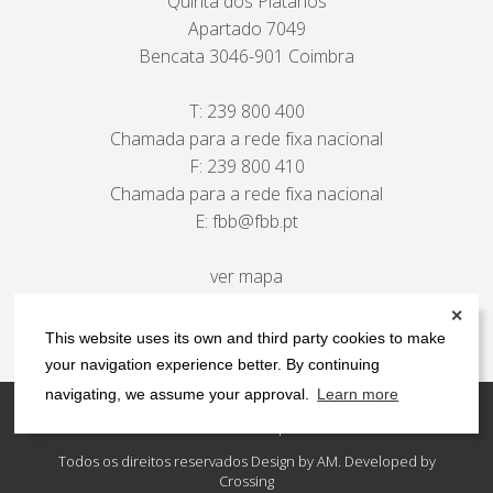
Quinta dos Plátanos
Apartado 7049
Bencata 3046-901 Coimbra
T:
239 800 400
Chamada para a rede fixa nacional
F: 239 800 410
Chamada para a rede fixa nacional
E:
fbb@fbb.pt
ver mapa
✕
This website uses its own and third party cookies to make
your navigation experience better. By continuing
navigating, we assume your approval.
Learn more
Contactos
Política de privacidade
Todos os direitos reservados Design by AM. Developed by
Crossing