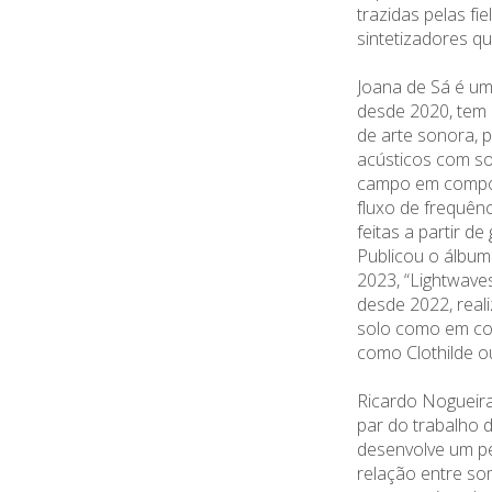
trazidas pelas fie
sintetizadores q
Joana de Sá é um
desde 2020, tem
de arte sonora, 
acústicos com s
campo em compos
fluxo de frequênc
feitas a partir de
Publicou o álbum 
2023, “
Lightwave
desde 2022, reali
solo como em col
como Clothilde o
Ricardo Nogueira
par do trabalho 
desenvolve um pe
relação entre so