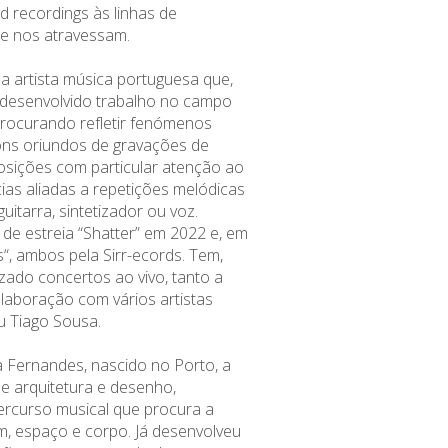
ld recordings às linhas de
ue nos atravessam.
a artista música portuguesa que,
 desenvolvido trabalho no campo
procurando refletir fenómenos
ons oriundos de gravações de
ições com particular atenção ao
ias aliadas a repetições melódicas
 guitarra, sintetizador ou voz.
de estreia “
Shatter
” em 2022 e, em
s
“, ambos pela
Sirr-ecords
. Tem,
zado concertos ao vivo, tanto a
aboração com vários artistas
u Tiago Sousa.
 Fernandes, nascido no Porto, a
de arquitetura e desenho,
rcurso musical que procura a
m, espaço e corpo. Já desenvolveu