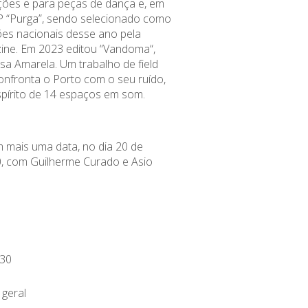
ções e para peças de dança e, em
P “Purga”, sendo selecionado como
es nacionais desse ano pela
ne. Em 2023 editou “
Vandoma
“,
sa Amarela. Um trabalho de field
onfronta o Porto com o seu ruído,
espírito de 14 espaços em som.
m mais uma data, no dia 20 de
0, com Guilherme Curado e Asio
30
 geral