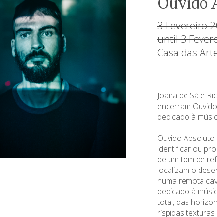
Ouvido 
3 Fevereiro 
until 3 Fever
Casa das Art
Joana de Sá e R
encerram Ouvido 
dedicado à músic
Ouvido Absoluto 
identificar ou pr
de um tom de refe
localizam o dese
numa remota cave
dedicado à músic
total, das horizo
ríspidas texturas