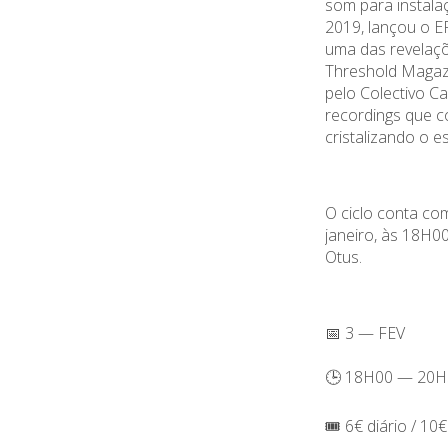
som para instala
2019, lançou o E
uma das revelaçõ
Threshold Magazi
pelo Colectivo Ca
recordings que c
cristalizando o 
O ciclo conta co
janeiro, às 18H0
Otus.
📅 3 — FEV
🕒 18H00 — 20H
🎟️ 6€ diário / 10€