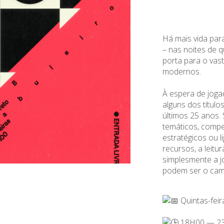
Há mais vida par
– nas noites de q
porta para o vas
modernos.
À espera de jog
alguns dos títul
últimos 25 anos.
temáticos, compe
estratégicos ou 
recursos, a leitu
simplesmente a 
podem ser o cami
Quintas-feir
18H00 — 2