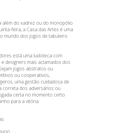
a além do xadrez ou do monopólio
uinta-feira, a Casa das Artes é uma
to mundo dos jogos de tabuleiro
adores está uma ludoteca com
os e designers mais aclamados dos
 Sejam jogos abstratos ou
titivos ou cooperativos,
ligeiros, uma gestão cuidadosa de
ra correta dos adversários ou
jogada certa no momento certo
nho para a vitória.
as
3H00