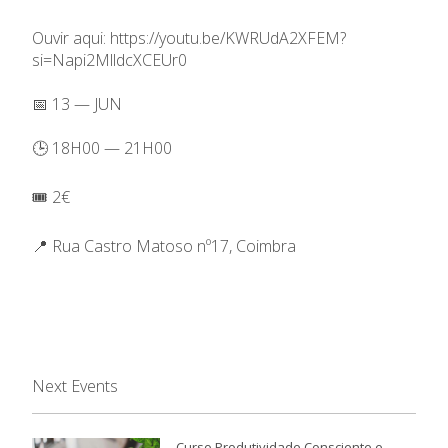
Ouvir aqui:
https://youtu.be/KWRUdA2XFEM?
si=Napi2MlldcXCEUr0
📅 13 — JUN
🕒 18H00 — 21H00
🎟️ 2€
📍 Rua Castro Matoso nº17, Coimbra
Next Events
Curso Produtividade Consciente e