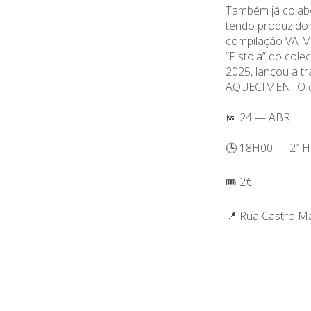
Também já colabo
tendo produzido a
compilação VA M
“Pistola” do cole
2025, lançou a tr
AQUECIMENTO do
📅 24 — ABR
🕒 18H00 — 21H
🎟️ 2€
📍 Rua Castro M