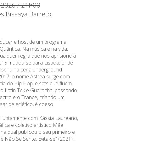
l 2026 / 21h00
es Bissaya Barreto
oducer e host de um programa
Quântica. Na música e na vida,
qualquer regra que nos aprisione a
015 mudou-se para Lisboa, onde
nseriu na cena underground
 2017, o nome Astrea surge com
cia do Hip Hop, e sets que fluem
 o Latin Tek e Guaracha, passando
lectro e o Trance, criando um
ar de eclético, é coeso.
 juntamente com Kássia Laureano,
áfica e coletivo artístico Mãe
 na qual publicou o seu primeiro e
e Não Se Sente, Evita-se” (2021).