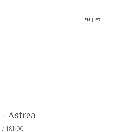
|
EN
PT
– Astrea
6 / 18h00