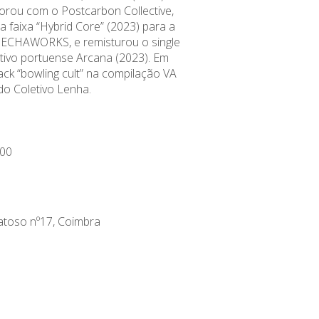
rou com o Postcarbon Collective,
 faixa “Hybrid Core” (2023) para a
ECHAWORKS, e remisturou o single
ctivo portuense Arcana (2023). Em
ack “bowling cult” na compilação VA
 Coletivo Lenha.
00
atoso nº17, Coimbra