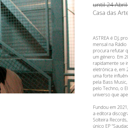
until 24 Abri
Casa das Art
ASTREA é DJ, pr
mensal na Rádio 
procura refutar 
um género. Em 2
rapidamente se i
eletrónica e, em
uma forte influên
pela Bass Music,
pelo Techno, o E
universo que apes
Fundou em 2021,
a editora discogr
Solteira Records,
único EP “Saudad