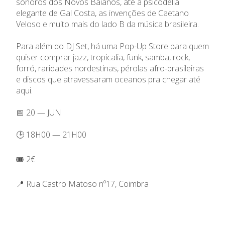
sonoros dos Novos Baianos, até a psicodelia
elegante de Gal Costa, as invenções de Caetano
Veloso e muito mais do lado B da música brasileira.
Para além do DJ Set, há uma Pop-Up Store para quem
quiser comprar jazz, tropicalia, funk, samba, rock,
forró, raridades nordestinas, pérolas afro-brasileiras
e discos que atravessaram oceanos pra chegar até
aqui.
📅 20 — JUN
🕒 18H00 — 21H00
🎟️ 2€
📍 Rua Castro Matoso nº17, Coimbra