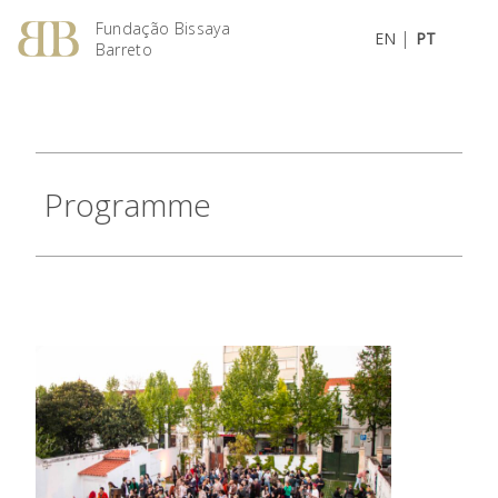
Fundação Bissaya
|
EN
PT
Barreto
Programme