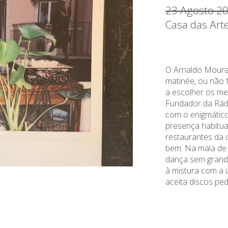
23 Agosto 2
Casa das Art
O Arnaldo Moura
matinée, ou não 
a escolher os me
Fundador da Rád
com o enigmático
presença habitual
restaurantes da ci
bem. Na mala de 
dança sem grande
à mistura com a 
aceita discos pe