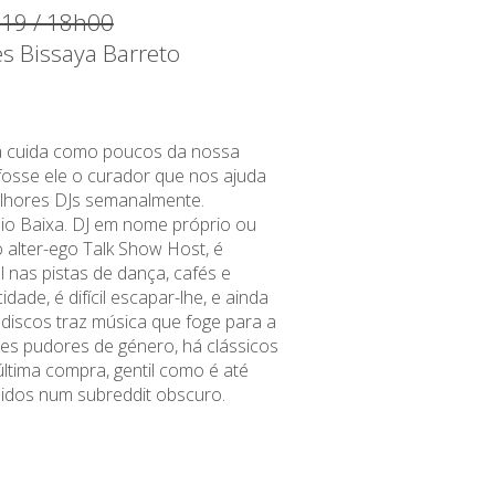
019 / 18h00
es Bissaya Barreto
 cuida como poucos da nossa
fosse ele o curador que nos ajuda
lhores DJs semanalmente.
io Baixa. DJ em nome próprio ou
 alter-ego Talk Show Host, é
 nas pistas de dança, cafés e
dade, é difícil escapar-lhe, e ainda
discos traz música que foge para a
s pudores de género, há clássicos
última compra, gentil como é até
didos num subreddit obscuro.