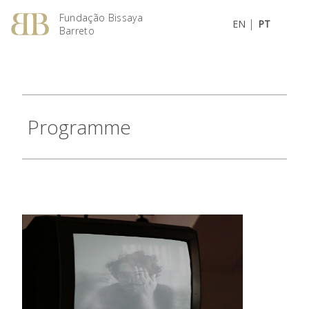
Fundação Bissaya
|
EN
PT
Barreto
Programme