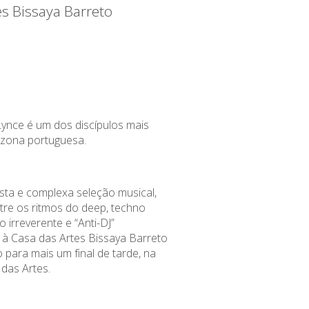
es Bissaya Barreto
Lynce
é um dos discípulos mais
 zona portuguesa.
ta e complexa seleção musical,
ntre os ritmos do
deep
, techno
o irreverente e “Anti-DJ”
 à Casa das Artes Bissaya Barreto
o para mais um final de tarde, na
das Artes.