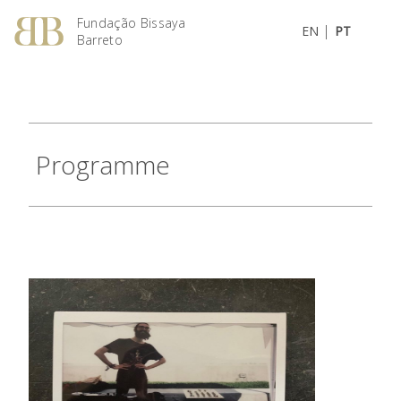
Fundação Bissaya
|
EN
PT
Barreto
Programme