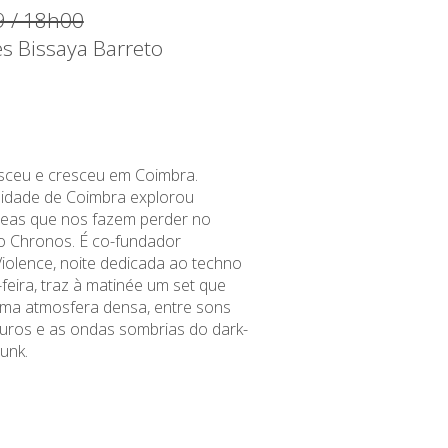
9 / 18h00
es Bissaya Barreto
ceu e cresceu em Coimbra.
sidade de Coimbra explorou
reas que nos fazem perder no
o Chronos. É co-fundador
Violence, noite dedicada ao techno
feira, traz à matinée um set que
ma atmosfera densa, entre sons
 duros e as ondas sombrias do dark-
unk.