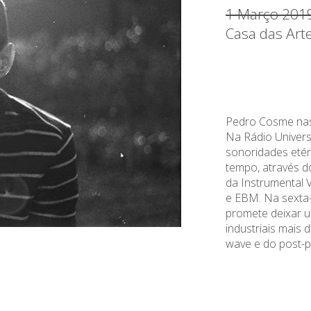
1 Março 201
Casa das Art
Pedro Cosme nas
Na Rádio Univer
sonoridades eté
tempo, através d
da Instrumental 
e EBM. Na sexta-
promete deixar u
industriais mais
wave e do post-p